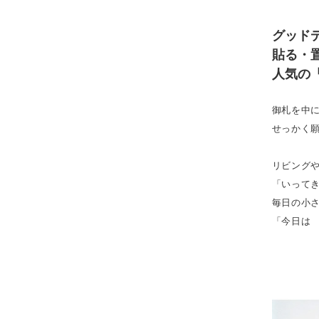
グッド
貼る・
人気の
御札を中
せっかく
リビング
「いって
毎日の小
「今日は