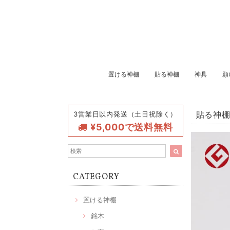
置ける神棚
貼る神棚
神具
願
3営業日以内発送（土日祝除く）
貼る神棚
¥5,000で送料無料
CATEGORY
置ける神棚
銘木