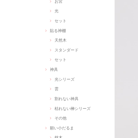
お宮
光
セット
貼る神棚
天然木
スタンダード
セット
神具
光シリーズ
雲
割れない神具
枯れない榊シリーズ
その他
願い小だるま
銘木