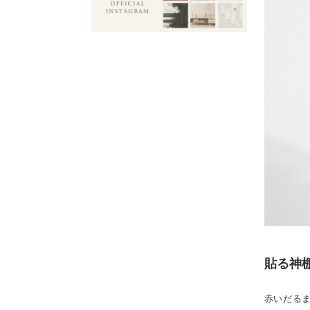
貼る神棚
赤いだる