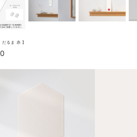
 だるま 赤 】
50