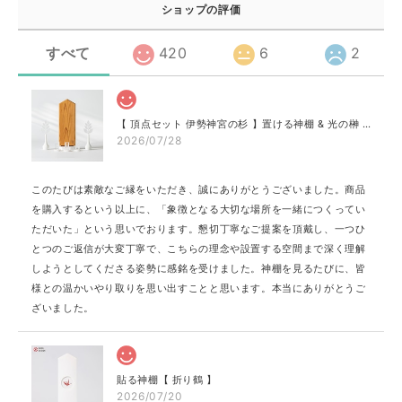
ショップの評価
すべて
420
6
2
【 頂点セット 伊勢神宮の杉 】置ける神棚 & 光の榊 & 光のお供え プレミア［神具 地平 付き］
2026/07/28
このたびは素敵なご縁をいただき、誠にありがとうございました。商品
を購入するという以上に、「象徴となる大切な場所を一緒につくってい
ただいた」という思いでおります。懇切丁寧なご提案を頂戴し、一つひ
とつのご返信が大変丁寧で、こちらの理念や設置する空間まで深く理解
しようとしてくださる姿勢に感銘を受けました。神棚を見るたびに、皆
様との温かいやり取りを思い出すことと思います。本当にありがとうご
ざいました。
貼る神棚【 折り鶴 】
2026/07/20