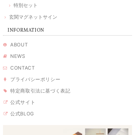
特別セット
【 限定 福袋 】ちいさなお伊勢参りセット ｜ 願い小だるま［伊勢神宮ヒノキ］＆ 天然木の榊 ＆ かみさまの雲［ 伊勢神宮ヒノキ ］& 光のお供え
玄関マグネットサイン
2026/02/11
INFORMATION
シンプルな神棚を購入したのですが、榊やお供えをどうしようかと考え
ていたとき、こちらを見つけました。とても丁寧に梱包されて届き、あ
ABOUT
りがとうございました。とても可愛くて、癒されます。 伊勢神宮のヒノ
NEWS
キというのもなんだか特別で、満足です。大事にしていこうと思いま
す。
CONTACT
プライバシーポリシー
溶けない盛り塩 ［ 翡翠 ヒスイグリーン ］ 2個セット 【 S 】
特定商取引法に基づく表記
2026/02/10
公式サイト
なかなかのお値段ですが、翡翠グリーンに惹かれ購入しました。 もう少
公式BLOG
し、色や輝きが美しいとホームページでは想像していました。 届いて開
封しましたら、？正に普通。 インテリアにも溶け込ませたいのなら、光
彩がよかったかもしれません。 丁寧に梱包され、迅速な配達には好感が