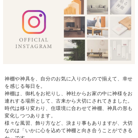
もてました！
《 雲のパワースポットセット 》幸運･厄除けの白
2026/02/09
我が家の神棚にいます。見守っていてくれそうな神様です。買ってよか
ったです。
神棚や神具を、自分のお気に入りのもので揃えて、幸せ
【 限定 福袋 】純金 & 純銀 塗り！縁起物 金銀ダルマペア［ 専用ステージ付 ］
2026/02/09
を感じる毎日を。
神棚は、御札をお祀りし、神社からお家の中に神様をお
連れする場所として、古来から大切にされてきました。
どうしても欲しくて買いました。とても高級感があっていいです。買っ
時代は移り変わり、住環境に合わせて神棚、神具の形も
てよかったです。
変化しつつあります。
様々な風習、飾り方など、決まり事もありますが、大切
なのは「いかに心を込めて神棚と向き合うことができる
かみさまの雲 《 幸運･厄除けの白 》
か」です。