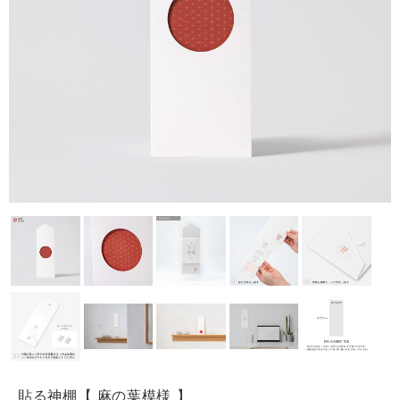
貼る神棚【 麻の葉模様 】