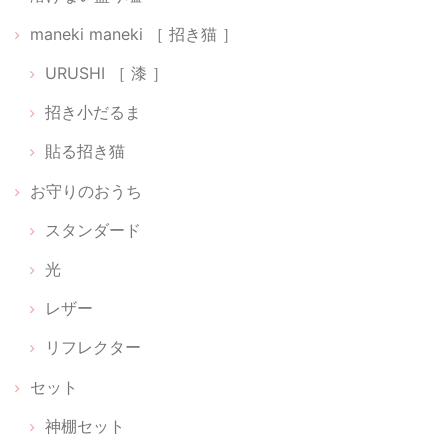
maneki maneki ［ 招き猫 ］
貼る神棚【 Cat 01 】
URUSHI ［ 漆 ］
銀
招き小だるま
2026/02/22
貼る招き猫
光のお供え【 水･米･塩 】
お守りのおうち
2026/02/22
スタンダード
光
【 ちいさなパワースポットセット 】狛犬だるま［ 阿吽（あうん）］【 神樹の木 】
レザー
2026/02/16
リフレクター
迷いに迷って待ちに待った可愛い小箱が届きました。ひとつずつ丁寧に
セット
作られていてしばらく鑑賞してました。毎朝拝見してお祈りするのも楽
しみです。 素敵な品をありがとうございます。大切に致します。
神棚セット