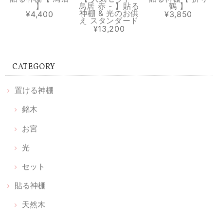
】
鳥居 赤 - 】貼る
鶴 】
神棚 & 光のお供
¥4,400
¥3,850
え スタンダード
¥13,200
溶けない盛り塩［ スタンダード ］ 2個セット 【 S 】
2026/07/13
CATEGORY
中のお塩がきちんと入っていなくて 写真ほどの透明感も無いので、値段
の割に 高級感は無くて残念でした。
置ける神棚
銘木
【 お宮 天然木セット 】置ける神棚 お宮 & 枯れない榊 天然木 & 光のお供え《 伊勢神宮のヒノキ 》
2026/06/20
お宮
光
丁寧な包装📦で取り扱いが良いですね 光のお供えは光、水、塩説明書見
る前に取り出してしまったので、置き方は順番など無いですか 神棚買お
セット
うかと思ってはいましたが 中々買いに行けませんでした 簡素化されて
貼る神棚
良いのが見つかりました
天然木