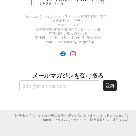
光のお供え プレミア 【 水･米･塩 】 ［ 神具 地平 付き ］
2025/12/26
販売はオンラインショップと、一部の神社限定です。
株式会社ユニグラフ
〒422-8034
静岡県静岡市駿河区高松2丁目8-29北側
営業時間：10:00-17:00
定休日：土･日･祝日および夏期･年末年始
E-mail：
kamisama@unigraf.jp
メールマガジンを受け取る
登録
モダンでおしゃれな神棚の販売・通販ならかみさまとおうち Kamisama To
Ouchi
|
プライバシーポリシー
|
特定商取引法に基づく表記