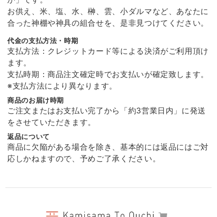
2026/01/11
お供え、米、塩、水、榊、雲、小ダルマなど、あなたに
合った神棚や神具の組合せを、是非見つけてください。
代金の支払方法・時期
溶けない盛り塩［ スタンダード ］ 2個セット 【 S 】
支払方法：クレジットカード等による決済がご利用頂け
2026/01/11
ます。
支払時期：商品注文確定時でお支払いが確定致します。
非常に丁寧な包装で届きました。 また商品の溶けない盛り塩は間違った
※支払方法により異なります。
使い方をしない限り永久的に使えるので安心です。 ありがとうございま
商品のお届け時期
した！
ご注文またはお支払い完了から「約3営業日内」に発送
をさせていただきます。
返品について
願い小だるま 【 伊勢神宮のヒノキ 】
商品に欠陥がある場合を除き、基本的には返品にはご対
2026/01/11
応しかねますので、予めご了承ください。
非常に丁寧な包装で届きました。 また商品もとても可愛らしくなにか安
心できます。 ありがとうございました！