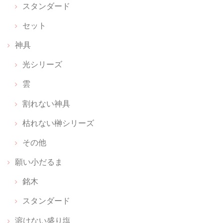
スタンダード
お守りのおうち レザー【 上昇のブラウン 】
2026/06/17
セット
お守りをキーホルダー感覚で付けられて、パット見何か分からないのも
神具
いいです
光シリーズ
雲
願い小だるま 【 伊勢神宮のヒノキ 】 ペア
割れない神具
2026/02/26
枯れない榊シリーズ
感激しました。 備考欄に書いた内容に対して、ご丁寧なメールと対応を
していただき、とてもとても幸せな気持ちになりました。無理なお願い
その他
だとあきらめの気持ちでしたが。 神聖な商品を扱っていらっしゃる方な
願い小だるま
のだと、信頼が深まりました。 本当にありがとうございます。
銘木
スタンダード
ちいさな神具：にほんのいろ【 無垢 】
2026/02/22
溶けない盛り塩