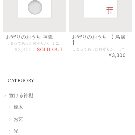
お守りのおうち 神鏡
お守りのおうち 【 鳥居
】
しまってあったお守りが、ミニ神棚に！ 神社や神棚に安置される「神鏡」がモチーフ。 【サイズ】 本体サイズ（約）：横幅108mm×奥行2mm×高さ125mm ※大きいお守りを入れると、シワができる場合がございます。 【 付属品 】 ・お守りのおうち 本体…1 ・説明書…1 ・封印用シール…1 ・貼って剥がせる壁貼り材…1 神棚･神具をもっと自由に。 グッドデザイン賞受賞「貼る神棚」をはじめ、伊勢神宮杉など希少な木で作る「置ける神棚」「光のお供え」「願い小だるま」など、自分らしく飾れる神棚に。かみさまとおうち。
¥3,300
SOLD OUT
しまってあったお守りが、ミニ神棚に！ 神社を表す鳥居がモチーフ。 【サイズ】 本体サイズ（約）：横幅108mm×奥行2mm×高さ125mm ※大きいお守りを入れると、シワができる場合がございます。 【 付属品 】 ・お守りのおうち 本体…1 ・説明書…1 ・封印用シール…1 ・貼って剥がせる壁貼り材…1 神棚･神具をもっと自由に。 グッドデザイン賞受賞「貼る神棚」をはじめ、伊勢神宮杉など希少な木で作る「置ける神棚」「光のお供え」「願い小だるま」など、自分らしく飾れる神棚に。かみさまとおうち。
¥3,300
CATEGORY
置ける神棚
銘木
お宮
光