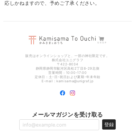
応しかねますので、予めご了承ください。
販売はオンラインショップと、一部の神社限定です。
株式会社ユニグラフ
〒422-8034
静岡県静岡市駿河区高松2丁目8-29北側
営業時間：10:00-17:00
定休日：土･日･祝日および夏期･年末年始
E-mail：
kamisama@unigraf.jp
メールマガジンを受け取る
登録