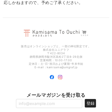
応しかねますので、予めご了承ください。
販売はオンラインショップと、一部の神社限定です。
株式会社ユニグラフ
〒422-8034
静岡県静岡市駿河区高松2丁目8-29北側
営業時間：10:00-17:00
定休日：土･日･祝日および夏期･年末年始
E-mail：
kamisama@unigraf.jp
メールマガジンを受け取る
登録