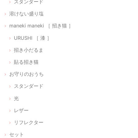
スタンダード
溶けない盛り塩
貼る神棚【 Cat 01 】
maneki maneki ［ 招き猫 ］
銀
2026/02/22
URUSHI ［ 漆 ］
招き小だるま
光のお供え【 水･米･塩 】
2026/02/22
貼る招き猫
お守りのおうち
スタンダード
【 ちいさなパワースポットセット 】狛犬だるま［ 阿吽（あうん）］【 神樹の木 】
2026/02/16
光
レザー
迷いに迷って待ちに待った可愛い小箱が届きました。ひとつずつ丁寧に
作られていてしばらく鑑賞してました。毎朝拝見してお祈りするのも楽
リフレクター
しみです。 素敵な品をありがとうございます。大切に致します。
セット