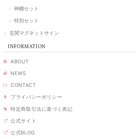
神棚セット
【 限定 福袋 】ちいさなお伊勢参りセット ｜ 願い小だるま［伊勢神宮ヒノキ］＆ 天然木の榊 ＆ かみさまの雲［ 伊勢神宮ヒノキ ］& 光のお供え
2026/02/11
特別セット
玄関マグネットサイン
シンプルな神棚を購入したのですが、榊やお供えをどうしようかと考え
ていたとき、こちらを見つけました。とても丁寧に梱包されて届き、あ
INFORMATION
りがとうございました。とても可愛くて、癒されます。 伊勢神宮のヒノ
キというのもなんだか特別で、満足です。大事にしていこうと思いま
ABOUT
す。
NEWS
CONTACT
溶けない盛り塩 ［ 翡翠 ヒスイグリーン ］ 2個セット 【 S 】
2026/02/10
プライバシーポリシー
特定商取引法に基づく表記
なかなかのお値段ですが、翡翠グリーンに惹かれ購入しました。 もう少
し、色や輝きが美しいとホームページでは想像していました。 届いて開
公式サイト
封しましたら、？正に普通。 インテリアにも溶け込ませたいのなら、光
彩がよかったかもしれません。 丁寧に梱包され、迅速な配達には好感が
公式BLOG
もてました！