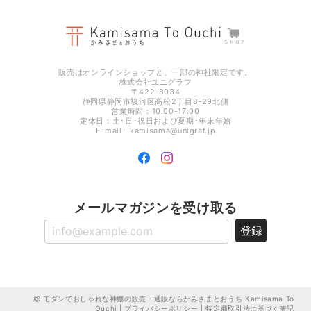
光のお供え プレミア 【 水･米･塩 】 ［ 神具 地平 付き ］
2025/12/26
販売はオンラインショップと、一部の神社限定です。
株式会社ユニグラフ
〒422-8034
静岡県静岡市駿河区高松2丁目8-29北側
営業時間：10:00-17:00
定休日：土･日･祝日および夏期･年末年始
E-mail：
kamisama@unigraf.jp
メールマガジンを受け取る
登録
モダンでおしゃれな神棚の販売・通販ならかみさまとおうち Kamisama To
Ouchi
|
プライバシーポリシー
|
特定商取引法に基づく表記