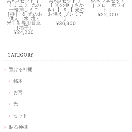
具5点セット 】
具5点セット 》
然木 2本セット
《 ミニ 》 光の
【 光の榊（さか
［ メローホワイ
一輪挿しミニ
き）】 & 【 光の
ト ］
［榊］ ＆ 光のお
お供え プレミア
¥22,000
溶けない盛り塩［ スタンダード ］ 2個セット 【 S 】
供え［水･塩･
】
米］& 専用台座
2026/07/13
¥36,300
［地平］
¥24,200
中のお塩がきちんと入っていなくて 写真ほどの透明感も無いので、値段
の割に 高級感は無くて残念でした。
CATEGORY
【 お宮 天然木セット 】置ける神棚 お宮 & 枯れない榊 天然木 & 光のお供え《 伊勢神宮のヒノキ 》
置ける神棚
2026/06/20
銘木
丁寧な包装📦で取り扱いが良いですね 光のお供えは光、水、塩説明書見
お宮
る前に取り出してしまったので、置き方は順番など無いですか 神棚買お
うかと思ってはいましたが 中々買いに行けませんでした 簡素化されて
光
良いのが見つかりました
セット
貼る神棚