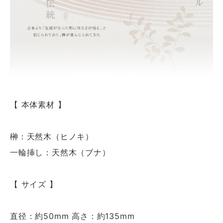
【 本体素材 】
榊：天然木（ヒノキ）
一輪挿し：天然木（ブナ）
【 サイズ 】
直径：約50mm 高さ：約135mm