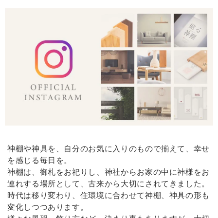
《 雲のパワースポットセット 》幸運･厄除けの白
2026/02/09
我が家の神棚にいます。見守っていてくれそうな神様です。買ってよか
ったです。
【 限定 福袋 】純金 & 純銀 塗り！縁起物 金銀ダルマペア［ 専用ステージ付 ］
2026/02/09
神棚や神具を、自分のお気に入りのもので揃えて、幸せ
どうしても欲しくて買いました。とても高級感があっていいです。買っ
を感じる毎日を。
てよかったです。
神棚は、御札をお祀りし、神社からお家の中に神様をお
連れする場所として、古来から大切にされてきました。
時代は移り変わり、住環境に合わせて神棚、神具の形も
かみさまの雲 《 幸運･厄除けの白 》
変化しつつあります。
2026/01/11