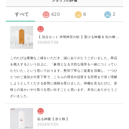
ショップの評価
すべて
420
6
2
【 頂点セット 伊勢神宮の杉 】置ける神棚 & 光の榊 & 光のお供え プレミア［神具 地平 付き］
2026/07/28
このたびは素敵なご縁をいただき、誠にありがとうございました。商品
を購入するという以上に、「象徴となる大切な場所を一緒につくってい
ただいた」という思いでおります。懇切丁寧なご提案を頂戴し、一つひ
とつのご返信が大変丁寧で、こちらの理念や設置する空間まで深く理解
しようとしてくださる姿勢に感銘を受けました。神棚を見るたびに、皆
様との温かいやり取りを思い出すことと思います。本当にありがとうご
ざいました。
貼る神棚【 折り鶴 】
2026/07/20