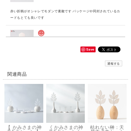
赤い折鶴がオシャレでモダンで素敵です パッケージや同封されているカ
ードもとても良いです
貼る神棚【 縁むすび 】
赤
Save
2026/07/20
通報する
とても可愛いデザインです パッケージや同封されているカードも素敵で
す
関連商品
貼る神棚【 健康 】
金
2026/07/20
商品のデザインもオシャレだけどパッケージや同封されていたカードも
とても素敵です
【 かみさまの神
《 かみさまの神
枯れない榊：天