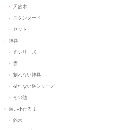
お守りのおうち レザー【 上昇のブラウン 】
天然木
2026/06/17
スタンダード
お守りをキーホルダー感覚で付けられて、パット見何か分からないのも
いいです
セット
神具
光シリーズ
願い小だるま 【 伊勢神宮のヒノキ 】 ペア
2026/02/26
雲
感激しました。 備考欄に書いた内容に対して、ご丁寧なメールと対応を
割れない神具
していただき、とてもとても幸せな気持ちになりました。無理なお願い
枯れない榊シリーズ
だとあきらめの気持ちでしたが。 神聖な商品を扱っていらっしゃる方な
のだと、信頼が深まりました。 本当にありがとうございます。
その他
願い小だるま
ちいさな神具：にほんのいろ【 無垢 】
銘木
2026/02/22