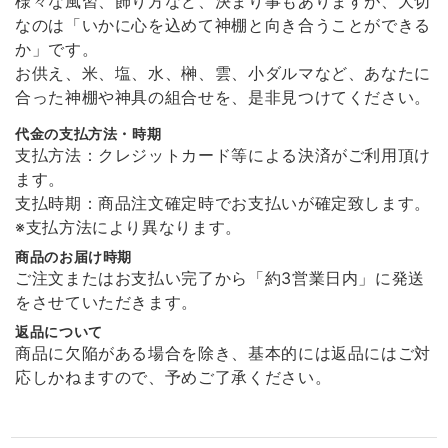
様々な風習、飾り方など、決まり事もありますが、大切
なのは「いかに心を込めて神棚と向き合うことができる
か」です。
お供え、米、塩、水、榊、雲、小ダルマなど、あなたに
溶けない盛り塩［ スタンダード ］ 2個セット 【 S 】
合った神棚や神具の組合せを、是非見つけてください。
2026/01/11
代金の支払方法・時期
支払方法：クレジットカード等による決済がご利用頂け
非常に丁寧な包装で届きました。 また商品の溶けない盛り塩は間違った
ます。
使い方をしない限り永久的に使えるので安心です。 ありがとうございま
支払時期：商品注文確定時でお支払いが確定致します。
した！
※支払方法により異なります。
商品のお届け時期
ご注文またはお支払い完了から「約3営業日内」に発送
願い小だるま 【 伊勢神宮のヒノキ 】
をさせていただきます。
2026/01/11
返品について
商品に欠陥がある場合を除き、基本的には返品にはご対
非常に丁寧な包装で届きました。 また商品もとても可愛らしくなにか安
応しかねますので、予めご了承ください。
心できます。 ありがとうございました！