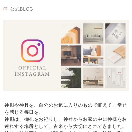
彩がよかったかもしれません。 丁寧に梱包され、迅速な配達には好感が
公式BLOG
もてました！
《 雲のパワースポットセット 》幸運･厄除けの白
2026/02/09
我が家の神棚にいます。見守っていてくれそうな神様です。買ってよか
ったです。
【 限定 福袋 】純金 & 純銀 塗り！縁起物 金銀ダルマペア［ 専用ステージ付 ］
2026/02/09
神棚や神具を、自分のお気に入りのもので揃えて、幸せ
どうしても欲しくて買いました。とても高級感があっていいです。買っ
を感じる毎日を。
てよかったです。
神棚は、御札をお祀りし、神社からお家の中に神様をお
連れする場所として、古来から大切にされてきました。