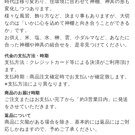
時代は移り変わり、住環境に合わせて神棚、神具の形も
かみさまの雲 《 幸運･厄除けの白 》
変化しつつあります。
2026/01/11
様々な風習、飾り方など、決まり事もありますが、大切
なのは「いかに心を込めて神棚と向き合うことができる
か」です。
お供え、米、塩、水、榊、雲、小ダルマなど、あなたに
溶けない盛り塩［ スタンダード ］ 2個セット 【 S 】
合った神棚や神具の組合せを、是非見つけてください。
2026/01/11
代金の支払方法・時期
支払方法：クレジットカード等による決済がご利用頂け
非常に丁寧な包装で届きました。 また商品の溶けない盛り塩は間違った
ます。
使い方をしない限り永久的に使えるので安心です。 ありがとうございま
支払時期：商品注文確定時でお支払いが確定致します。
した！
※支払方法により異なります。
商品のお届け時期
ご注文またはお支払い完了から「約3営業日内」に発送
願い小だるま 【 伊勢神宮のヒノキ 】
をさせていただきます。
2026/01/11
返品について
商品に欠陥がある場合を除き、基本的には返品にはご対
非常に丁寧な包装で届きました。 また商品もとても可愛らしくなにか安
応しかねますので、予めご了承ください。
心できます。 ありがとうございました！