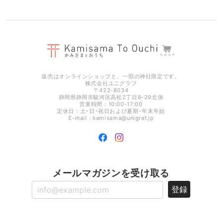
光のお供え プレミア 【 水･米･塩 】 ［ 神具 地平 付き ］
2025/12/26
販売はオンラインショップと、一部の神社限定です。
株式会社ユニグラフ
〒422-8034
静岡県静岡市駿河区高松2丁目8-29北側
営業時間：10:00-17:00
定休日：土･日･祝日および夏期･年末年始
E-mail：
kamisama@unigraf.jp
メールマガジンを受け取る
登録