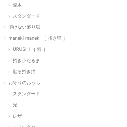
銘木
2026/02/22
スタンダード
溶けない盛り塩
貼る神棚【 Cat 01 】
maneki maneki ［ 招き猫 ］
銀
2026/02/22
URUSHI ［ 漆 ］
招き小だるま
光のお供え【 水･米･塩 】
2026/02/22
貼る招き猫
お守りのおうち
スタンダード
【 ちいさなパワースポットセット 】狛犬だるま［ 阿吽（あうん）］【 神樹の木 】
2026/02/16
光
レザー
迷いに迷って待ちに待った可愛い小箱が届きました。ひとつずつ丁寧に
作られていてしばらく鑑賞してました。毎朝拝見してお祈りするのも楽
リフレクター