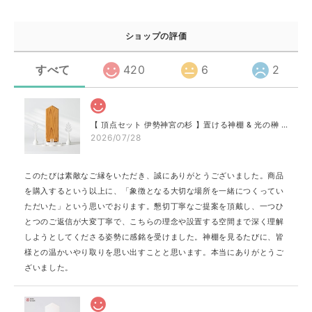
ショップの評価
すべて
420
6
2
【 頂点セット 伊勢神宮の杉 】置ける神棚 & 光の榊 & 光のお供え プレミア［神具 地平 付き］
2026/07/28
このたびは素敵なご縁をいただき、誠にありがとうございました。商品
を購入するという以上に、「象徴となる大切な場所を一緒につくってい
ただいた」という思いでおります。懇切丁寧なご提案を頂戴し、一つひ
とつのご返信が大変丁寧で、こちらの理念や設置する空間まで深く理解
しようとしてくださる姿勢に感銘を受けました。神棚を見るたびに、皆
様との温かいやり取りを思い出すことと思います。本当にありがとうご
ざいました。