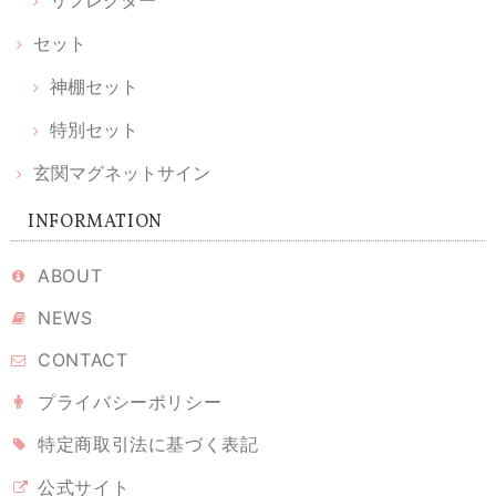
しみです。 素敵な品をありがとうございます。大切に致します。
セット
神棚セット
【 限定 福袋 】ちいさなお伊勢参りセット ｜ 願い小だるま［伊勢神宮ヒノキ］＆ 天然木の榊 ＆ かみさまの雲［ 伊勢神宮ヒノキ ］& 光のお供え
2026/02/11
特別セット
玄関マグネットサイン
シンプルな神棚を購入したのですが、榊やお供えをどうしようかと考え
ていたとき、こちらを見つけました。とても丁寧に梱包されて届き、あ
INFORMATION
りがとうございました。とても可愛くて、癒されます。 伊勢神宮のヒノ
キというのもなんだか特別で、満足です。大事にしていこうと思いま
ABOUT
す。
NEWS
CONTACT
溶けない盛り塩 ［ 翡翠 ヒスイグリーン ］ 2個セット 【 S 】
2026/02/10
プライバシーポリシー
特定商取引法に基づく表記
なかなかのお値段ですが、翡翠グリーンに惹かれ購入しました。 もう少
し、色や輝きが美しいとホームページでは想像していました。 届いて開
公式サイト
封しましたら、？正に普通。 インテリアにも溶け込ませたいのなら、光