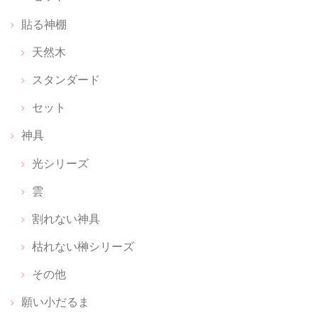
貼る神棚
お守りのおうち レザー【 上昇のブラウン 】
天然木
2026/06/17
スタンダード
お守りをキーホルダー感覚で付けられて、パット見何か分からないのも
いいです
セット
神具
光シリーズ
願い小だるま 【 伊勢神宮のヒノキ 】 ペア
2026/02/26
雲
感激しました。 備考欄に書いた内容に対して、ご丁寧なメールと対応を
割れない神具
していただき、とてもとても幸せな気持ちになりました。無理なお願い
枯れない榊シリーズ
だとあきらめの気持ちでしたが。 神聖な商品を扱っていらっしゃる方な
のだと、信頼が深まりました。 本当にありがとうございます。
その他
願い小だるま
ちいさな神具：にほんのいろ【 無垢 】