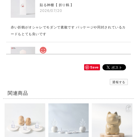
貼る神棚【 折り鶴 】
2026/07/20
赤い折鶴がオシャレでモダンで素敵です パッケージや同封されているカ
ードもとても良いです
貼る神棚【 縁むすび 】
赤
Save
2026/07/20
通報する
とても可愛いデザインです パッケージや同封されているカードも素敵で
す
関連商品
貼る神棚【 健康 】
金
2026/07/20