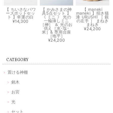
商品のデザインもオシャレだけどパッケージや同封されていたカードも
とても素敵です
【 ちいさなパワ
【 かみさまの神
【 maneki
ースポットセッ
具5点セット 】
maneki 】招き猫
ト 】幸運の白
《 ミニ 》 光の
漆 URUSHI ［ 銀
一輪挿しミニ
の左手 ］ まねき
¥14,300
［榊］ ＆ 光のお
まねき
溶けない盛り塩［ スタンダード ］ 2個セット 【 S 】
供え［水･塩･
¥24,200
米］& 専用台座
2026/07/13
［地平］
¥24,200
中のお塩がきちんと入っていなくて 写真ほどの透明感も無いので、値段
の割に 高級感は無くて残念でした。
CATEGORY
【 お宮 天然木セット 】置ける神棚 お宮 & 枯れない榊 天然木 & 光のお供え《 伊勢神宮のヒノキ 》
置ける神棚
2026/06/20
銘木
丁寧な包装📦で取り扱いが良いですね 光のお供えは光、水、塩説明書見
お宮
る前に取り出してしまったので、置き方は順番など無いですか 神棚買お
うかと思ってはいましたが 中々買いに行けませんでした 簡素化されて
光
良いのが見つかりました
セット