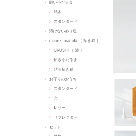
願い小だるま
銘木
スタンダード
溶けない盛り塩
maneki maneki ［ 招き猫 ］
URUSHI ［ 漆 ］
招き小だるま
貼る招き猫
お守りのおうち
スタンダード
光
レザー
リフレクター
セット