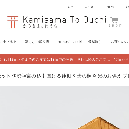
HOME
ABOUT
NEWS
C
い小だるま
溶けない盛り塩
maneki maneki ［ 招き猫 ］
お守りのお
】8月12日正午までのご注文は13日中の発送、それ以降のご注文は、17日か
セット 伊勢神宮の杉 】置ける神棚 & 光の榊 & 光のお供え 