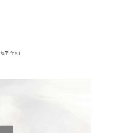
 地平 付き］