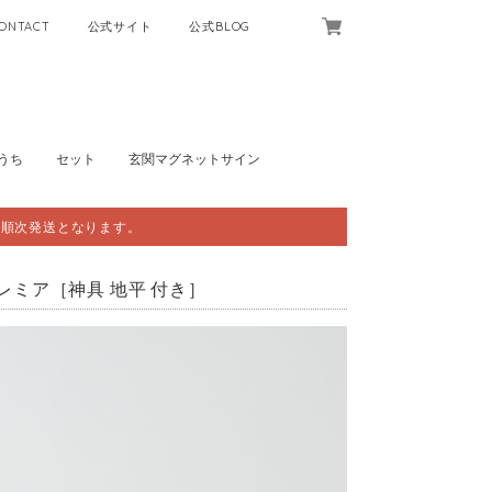
ONTACT
公式サイト
公式BLOG
うち
セット
玄関マグネットサイン
ら順次発送となります。
プレミア［神具 地平 付き］