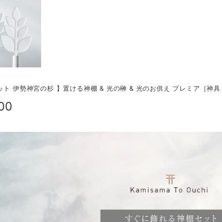
ット 伊勢神宮の杉 】置ける神棚 & 光の榊 & 光のお供え プレミア［神具
00