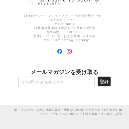
販売はオンラインショップと、一部の神社限定です。
株式会社ユニグラフ
〒422-8034
静岡県静岡市駿河区高松2丁目8-29北側
営業時間：10:00-17:00
定休日：土･日･祝日および夏期･年末年始
E-mail：
kamisama@unigraf.jp
メールマガジンを受け取る
登録
モダンでおしゃれな神棚の販売・通販ならかみさまとおうち Kamisama To
Ouchi
|
プライバシーポリシー
|
特定商取引法に基づく表記