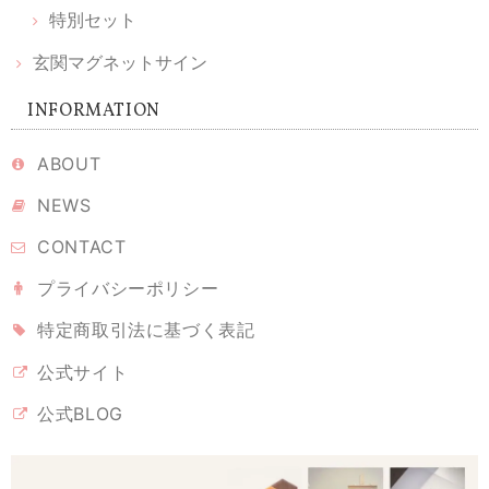
2026/02/11
特別セット
玄関マグネットサイン
シンプルな神棚を購入したのですが、榊やお供えをどうしようかと考え
ていたとき、こちらを見つけました。とても丁寧に梱包されて届き、あ
INFORMATION
りがとうございました。とても可愛くて、癒されます。 伊勢神宮のヒノ
キというのもなんだか特別で、満足です。大事にしていこうと思いま
ABOUT
す。
NEWS
CONTACT
溶けない盛り塩 ［ 翡翠 ヒスイグリーン ］ 2個セット 【 S 】
2026/02/10
プライバシーポリシー
特定商取引法に基づく表記
なかなかのお値段ですが、翡翠グリーンに惹かれ購入しました。 もう少
し、色や輝きが美しいとホームページでは想像していました。 届いて開
公式サイト
封しましたら、？正に普通。 インテリアにも溶け込ませたいのなら、光
彩がよかったかもしれません。 丁寧に梱包され、迅速な配達には好感が
公式BLOG
もてました！