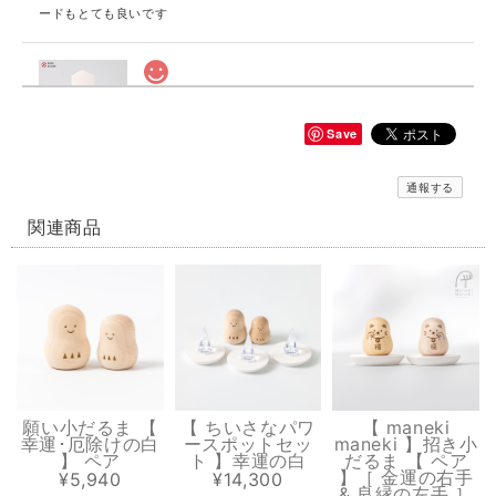
ードもとても良いです
貼る神棚【 縁むすび 】
赤
Save
2026/07/20
通報する
とても可愛いデザインです パッケージや同封されているカードも素敵で
す
関連商品
貼る神棚【 健康 】
金
2026/07/20
商品のデザインもオシャレだけどパッケージや同封されていたカードも
とても素敵です
願い小だるま 【
【 ちいさなパワ
【 maneki
幸運･厄除けの白
ースポットセッ
maneki 】招き小
】 ペア
ト 】幸運の白
だるま 【 ペア
】［ 金運の右手
¥5,940
¥14,300
& 良縁の左手 ］