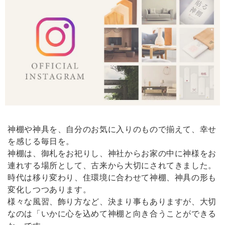
《 雲のパワースポットセット 》幸運･厄除けの白
2026/02/09
我が家の神棚にいます。見守っていてくれそうな神様です。買ってよか
ったです。
【 限定 福袋 】純金 & 純銀 塗り！縁起物 金銀ダルマペア［ 専用ステージ付 ］
2026/02/09
神棚や神具を、自分のお気に入りのもので揃えて、幸せ
どうしても欲しくて買いました。とても高級感があっていいです。買っ
を感じる毎日を。
てよかったです。
神棚は、御札をお祀りし、神社からお家の中に神様をお
連れする場所として、古来から大切にされてきました。
時代は移り変わり、住環境に合わせて神棚、神具の形も
かみさまの雲 《 幸運･厄除けの白 》
変化しつつあります。
2026/01/11
様々な風習、飾り方など、決まり事もありますが、大切
なのは「いかに心を込めて神棚と向き合うことができる