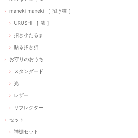
貼る神棚【 Cat 01 】
maneki maneki ［ 招き猫 ］
銀
2026/02/22
URUSHI ［ 漆 ］
招き小だるま
光のお供え【 水･米･塩 】
2026/02/22
貼る招き猫
お守りのおうち
スタンダード
【 ちいさなパワースポットセット 】狛犬だるま［ 阿吽（あうん）］【 神樹の木 】
2026/02/16
光
レザー
迷いに迷って待ちに待った可愛い小箱が届きました。ひとつずつ丁寧に
作られていてしばらく鑑賞してました。毎朝拝見してお祈りするのも楽
リフレクター
しみです。 素敵な品をありがとうございます。大切に致します。
セット
神棚セット
【 限定 福袋 】ちいさなお伊勢参りセット ｜ 願い小だるま［伊勢神宮ヒノキ］＆ 天然木の榊 ＆ かみさまの雲［ 伊勢神宮ヒノキ ］& 光のお供え