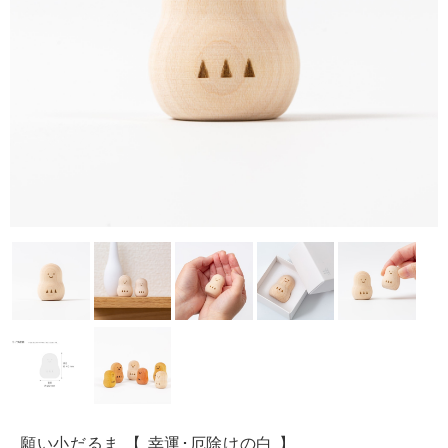
願い小だるま 【 幸運･厄除けの白 】