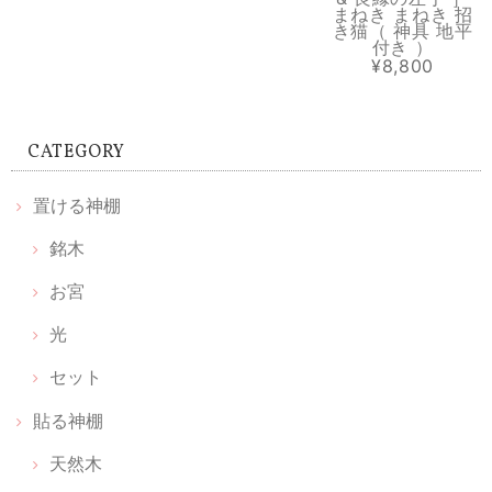
溶けない盛り塩［ スタンダード ］ 2個セット 【 S 】
まねき まねき 招
き猫（ 神具 地平
2026/07/13
付き ）
¥8,800
中のお塩がきちんと入っていなくて 写真ほどの透明感も無いので、値段
の割に 高級感は無くて残念でした。
CATEGORY
【 お宮 天然木セット 】置ける神棚 お宮 & 枯れない榊 天然木 & 光のお供え《 伊勢神宮のヒノキ 》
置ける神棚
2026/06/20
銘木
丁寧な包装📦で取り扱いが良いですね 光のお供えは光、水、塩説明書見
お宮
る前に取り出してしまったので、置き方は順番など無いですか 神棚買お
うかと思ってはいましたが 中々買いに行けませんでした 簡素化されて
光
良いのが見つかりました
セット
貼る神棚
お守りのおうち レザー【 上昇のブラウン 】
天然木
2026/06/17