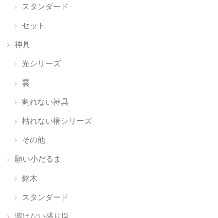
スタンダード
お守りをキーホルダー感覚で付けられて、パット見何か分からないのも
いいです
セット
神具
光シリーズ
願い小だるま 【 伊勢神宮のヒノキ 】 ペア
2026/02/26
雲
感激しました。 備考欄に書いた内容に対して、ご丁寧なメールと対応を
割れない神具
していただき、とてもとても幸せな気持ちになりました。無理なお願い
枯れない榊シリーズ
だとあきらめの気持ちでしたが。 神聖な商品を扱っていらっしゃる方な
のだと、信頼が深まりました。 本当にありがとうございます。
その他
願い小だるま
ちいさな神具：にほんのいろ【 無垢 】
銘木
2026/02/22
スタンダード
溶けない盛り塩