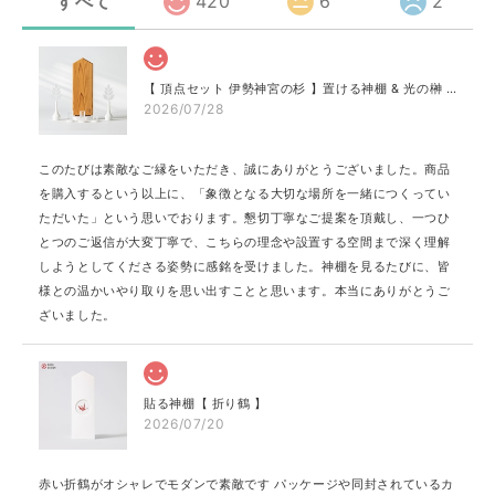
すべて
420
6
2
【 頂点セット 伊勢神宮の杉 】置ける神棚 & 光の榊 & 光のお供え プレミア［神具 地平 付き］
2026/07/28
このたびは素敵なご縁をいただき、誠にありがとうございました。商品
を購入するという以上に、「象徴となる大切な場所を一緒につくってい
ただいた」という思いでおります。懇切丁寧なご提案を頂戴し、一つひ
とつのご返信が大変丁寧で、こちらの理念や設置する空間まで深く理解
しようとしてくださる姿勢に感銘を受けました。神棚を見るたびに、皆
様との温かいやり取りを思い出すことと思います。本当にありがとうご
ざいました。
貼る神棚【 折り鶴 】
2026/07/20
赤い折鶴がオシャレでモダンで素敵です パッケージや同封されているカ