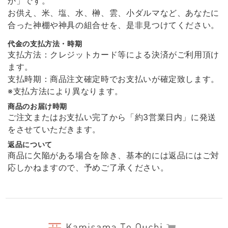
か」です。
お供え、米、塩、水、榊、雲、小ダルマなど、あなたに
溶けない盛り塩［ スタンダード ］ 2個セット 【 S 】
合った神棚や神具の組合せを、是非見つけてください。
2026/01/11
代金の支払方法・時期
支払方法：クレジットカード等による決済がご利用頂け
非常に丁寧な包装で届きました。 また商品の溶けない盛り塩は間違った
ます。
使い方をしない限り永久的に使えるので安心です。 ありがとうございま
支払時期：商品注文確定時でお支払いが確定致します。
した！
※支払方法により異なります。
商品のお届け時期
ご注文またはお支払い完了から「約3営業日内」に発送
願い小だるま 【 伊勢神宮のヒノキ 】
をさせていただきます。
2026/01/11
返品について
商品に欠陥がある場合を除き、基本的には返品にはご対
非常に丁寧な包装で届きました。 また商品もとても可愛らしくなにか安
応しかねますので、予めご了承ください。
心できます。 ありがとうございました！
光のお供え プレミア 【 水･米･塩 】 ［ 神具 地平 付き ］
2025/12/26