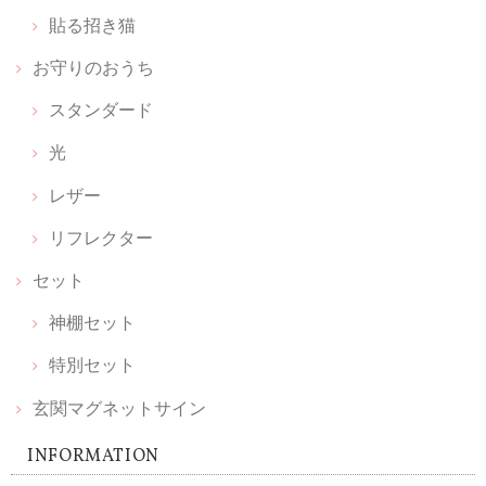
貼る招き猫
光のお供え【 水･米･塩 】
お守りのおうち
2026/02/22
スタンダード
光
【 ちいさなパワースポットセット 】狛犬だるま［ 阿吽（あうん）］【 神樹の木 】
レザー
2026/02/16
リフレクター
迷いに迷って待ちに待った可愛い小箱が届きました。ひとつずつ丁寧に
セット
作られていてしばらく鑑賞してました。毎朝拝見してお祈りするのも楽
しみです。 素敵な品をありがとうございます。大切に致します。
神棚セット
特別セット
【 限定 福袋 】ちいさなお伊勢参りセット ｜ 願い小だるま［伊勢神宮ヒノキ］＆ 天然木の榊 ＆ かみさまの雲［ 伊勢神宮ヒノキ ］& 光のお供え
玄関マグネットサイン
2026/02/11
INFORMATION
シンプルな神棚を購入したのですが、榊やお供えをどうしようかと考え