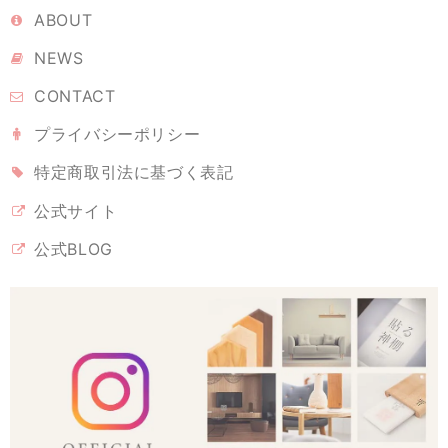
ていたとき、こちらを見つけました。とても丁寧に梱包されて届き、あ
ABOUT
りがとうございました。とても可愛くて、癒されます。 伊勢神宮のヒノ
NEWS
キというのもなんだか特別で、満足です。大事にしていこうと思いま
す。
CONTACT
プライバシーポリシー
溶けない盛り塩 ［ 翡翠 ヒスイグリーン ］ 2個セット 【 S 】
特定商取引法に基づく表記
2026/02/10
公式サイト
なかなかのお値段ですが、翡翠グリーンに惹かれ購入しました。 もう少
公式BLOG
し、色や輝きが美しいとホームページでは想像していました。 届いて開
封しましたら、？正に普通。 インテリアにも溶け込ませたいのなら、光
彩がよかったかもしれません。 丁寧に梱包され、迅速な配達には好感が
もてました！
《 雲のパワースポットセット 》幸運･厄除けの白
2026/02/09