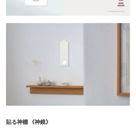
貼る神棚 《神鏡》