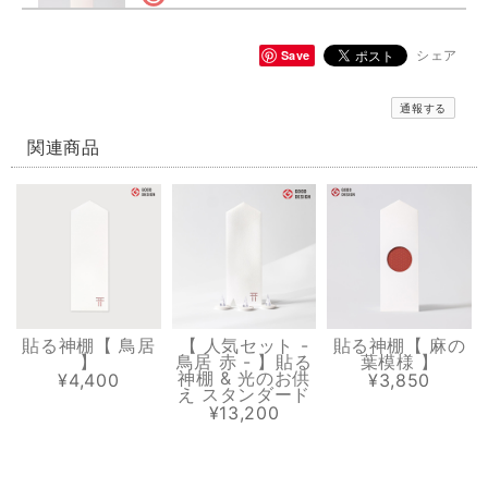
貼る神棚【 縁むすび 】
赤
Save
シェア
2026/07/20
通報する
とても可愛いデザインです パッケージや同封されているカードも素敵で
す
関連商品
貼る神棚【 健康 】
金
2026/07/20
商品のデザインもオシャレだけどパッケージや同封されていたカードも
とても素敵です
貼る神棚【 鳥居
【 人気セット -
貼る神棚【 麻の
】
鳥居 赤 - 】貼る
葉模様 】
神棚 & 光のお供
¥4,400
¥3,850
え スタンダード
¥13,200
溶けない盛り塩［ スタンダード ］ 2個セット 【 S 】
2026/07/13