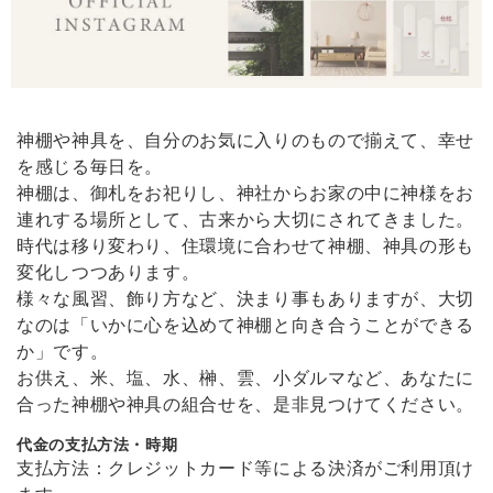
我が家の神棚にいます。見守っていてくれそうな神様です。買ってよか
ったです。
神棚や神具を、自分のお気に入りのもので揃えて、幸せ
【 限定 福袋 】純金 & 純銀 塗り！縁起物 金銀ダルマペア［ 専用ステージ付 ］
2026/02/09
を感じる毎日を。
神棚は、御札をお祀りし、神社からお家の中に神様をお
連れする場所として、古来から大切にされてきました。
どうしても欲しくて買いました。とても高級感があっていいです。買っ
時代は移り変わり、住環境に合わせて神棚、神具の形も
てよかったです。
変化しつつあります。
様々な風習、飾り方など、決まり事もありますが、大切
なのは「いかに心を込めて神棚と向き合うことができる
かみさまの雲 《 幸運･厄除けの白 》
か」です。
2026/01/11
お供え、米、塩、水、榊、雲、小ダルマなど、あなたに
合った神棚や神具の組合せを、是非見つけてください。
代金の支払方法・時期
溶けない盛り塩［ スタンダード ］ 2個セット 【 S 】
支払方法：クレジットカード等による決済がご利用頂け
2026/01/11