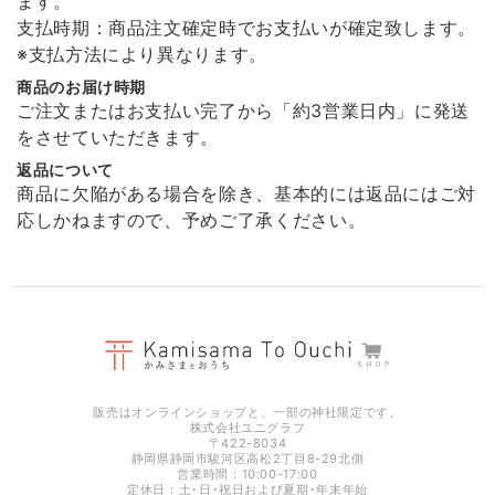
ます。
支払時期：商品注文確定時でお支払いが確定致します。
非常に丁寧な包装で届きました。 また商品の溶けない盛り塩は間違った
※支払方法により異なります。
使い方をしない限り永久的に使えるので安心です。 ありがとうございま
商品のお届け時期
した！
ご注文またはお支払い完了から「約3営業日内」に発送
をさせていただきます。
返品について
願い小だるま 【 伊勢神宮のヒノキ 】
商品に欠陥がある場合を除き、基本的には返品にはご対
2026/01/11
応しかねますので、予めご了承ください。
非常に丁寧な包装で届きました。 また商品もとても可愛らしくなにか安
心できます。 ありがとうございました！
光のお供え プレミア 【 水･米･塩 】 ［ 神具 地平 付き ］
2025/12/26
販売はオンラインショップと、一部の神社限定です。
株式会社ユニグラフ
〒422-8034
静岡県静岡市駿河区高松2丁目8-29北側
営業時間：10:00-17:00
定休日：土･日･祝日および夏期･年末年始