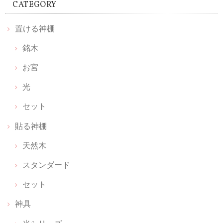
CATEGORY
中のお塩がきちんと入っていなくて 写真ほどの透明感も無いので、値段
の割に 高級感は無くて残念でした。
置ける神棚
銘木
【 お宮 天然木セット 】置ける神棚 お宮 & 枯れない榊 天然木 & 光のお供え《 伊勢神宮のヒノキ 》
2026/06/20
お宮
光
丁寧な包装📦で取り扱いが良いですね 光のお供えは光、水、塩説明書見
る前に取り出してしまったので、置き方は順番など無いですか 神棚買お
セット
うかと思ってはいましたが 中々買いに行けませんでした 簡素化されて
貼る神棚
良いのが見つかりました
天然木
スタンダード
お守りのおうち レザー【 上昇のブラウン 】
2026/06/17
セット
お守りをキーホルダー感覚で付けられて、パット見何か分からないのも
神具
いいです