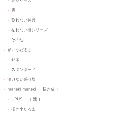
光シリーズ
雲
願い小だるま 【 伊勢神宮のヒノキ 】 ペア
割れない神具
2026/02/26
枯れない榊シリーズ
感激しました。 備考欄に書いた内容に対して、ご丁寧なメールと対応を
していただき、とてもとても幸せな気持ちになりました。無理なお願い
その他
だとあきらめの気持ちでしたが。 神聖な商品を扱っていらっしゃる方な
願い小だるま
のだと、信頼が深まりました。 本当にありがとうございます。
銘木
スタンダード
ちいさな神具：にほんのいろ【 無垢 】
2026/02/22
溶けない盛り塩
maneki maneki ［ 招き猫 ］
貼る神棚【 Cat 01 】
URUSHI ［ 漆 ］
銀
招き小だるま
2026/02/22