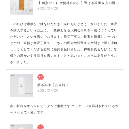
【 頂点セット 伊勢神宮の杉 】置ける神棚 & 光の榊 & 光のお供え プレミア［神具 地平 付き］
2026/07/28
このたびは素敵なご縁をいただき、誠にありがとうございました。商品
を購入するという以上に、「象徴となる大切な場所を一緒につくってい
ただいた」という思いでおります。懇切丁寧なご提案を頂戴し、一つひ
とつのご返信が大変丁寧で、こちらの理念や設置する空間まで深く理解
しようとしてくださる姿勢に感銘を受けました。神棚を見るたびに、皆
様との温かいやり取りを思い出すことと思います。本当にありがとうご
ざいました。
貼る神棚【 折り鶴 】
2026/07/20
赤い折鶴がオシャレでモダンで素敵です パッケージや同封されているカ
ードもとても良いです