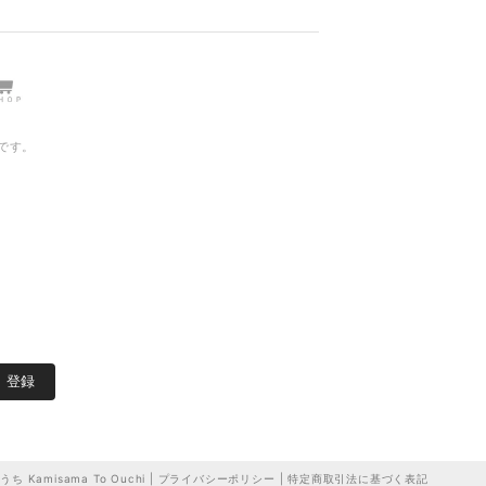
です。
始
登録
misama To Ouchi
|
プライバシーポリシー
|
特定商取引法に基づく表記