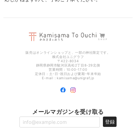
非常に丁寧な包装で届きました。 また商品もとても可愛らしくなにか安
心できます。 ありがとうございました！
光のお供え プレミア 【 水･米･塩 】 ［ 神具 地平 付き ］
2025/12/26
販売はオンラインショップと、一部の神社限定です。
株式会社ユニグラフ
〒422-8034
静岡県静岡市駿河区高松2丁目8-29北側
営業時間：10:00-17:00
定休日：土･日･祝日および夏期･年末年始
E-mail：
kamisama@unigraf.jp
メールマガジンを受け取る
登録