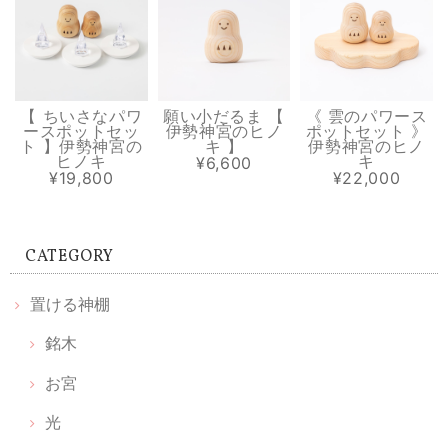
貼る神棚【 健康 】
金
2026/07/20
商品のデザインもオシャレだけどパッケージや同封されていたカードも
とても素敵です
【 ちいさなパワ
願い小だるま 【
《 雲のパワース
ースポットセッ
伊勢神宮のヒノ
ポットセット 》
ト 】伊勢神宮の
キ 】
伊勢神宮のヒノ
ヒノキ
キ
¥6,600
¥19,800
¥22,000
溶けない盛り塩［ スタンダード ］ 2個セット 【 S 】
2026/07/13
CATEGORY
中のお塩がきちんと入っていなくて 写真ほどの透明感も無いので、値段
の割に 高級感は無くて残念でした。
置ける神棚
銘木
【 お宮 天然木セット 】置ける神棚 お宮 & 枯れない榊 天然木 & 光のお供え《 伊勢神宮のヒノキ 》
2026/06/20
お宮
光
丁寧な包装📦で取り扱いが良いですね 光のお供えは光、水、塩説明書見