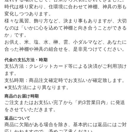
どうしても欲しくて買いました。とても高級感があっていいです。買っ
時代は移り変わり、住環境に合わせて神棚、神具の形も
てよかったです。
変化しつつあります。
様々な風習、飾り方など、決まり事もありますが、大切
なのは「いかに心を込めて神棚と向き合うことができる
かみさまの雲 《 幸運･厄除けの白 》
か」です。
2026/01/11
お供え、米、塩、水、榊、雲、小ダルマなど、あなたに
合った神棚や神具の組合せを、是非見つけてください。
代金の支払方法・時期
溶けない盛り塩［ スタンダード ］ 2個セット 【 S 】
支払方法：クレジットカード等による決済がご利用頂け
2026/01/11
ます。
支払時期：商品注文確定時でお支払いが確定致します。
非常に丁寧な包装で届きました。 また商品の溶けない盛り塩は間違った
※支払方法により異なります。
使い方をしない限り永久的に使えるので安心です。 ありがとうございま
商品のお届け時期
した！
ご注文またはお支払い完了から「約3営業日内」に発送
をさせていただきます。
返品について
願い小だるま 【 伊勢神宮のヒノキ 】
商品に欠陥がある場合を除き、基本的には返品にはご対
2026/01/11
応しかねますので、予めご了承ください。