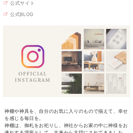
公式サイト
なかなかのお値段ですが、翡翠グリーンに惹かれ購入しました。 もう少
公式BLOG
し、色や輝きが美しいとホームページでは想像していました。 届いて開
封しましたら、？正に普通。 インテリアにも溶け込ませたいのなら、光
彩がよかったかもしれません。 丁寧に梱包され、迅速な配達には好感が
もてました！
《 雲のパワースポットセット 》幸運･厄除けの白
2026/02/09
我が家の神棚にいます。見守っていてくれそうな神様です。買ってよか
ったです。
神棚や神具を、自分のお気に入りのもので揃えて、幸せ
【 限定 福袋 】純金 & 純銀 塗り！縁起物 金銀ダルマペア［ 専用ステージ付 ］
2026/02/09
を感じる毎日を。
神棚は、御札をお祀りし、神社からお家の中に神様をお
連れする場所として、古来から大切にされてきました。