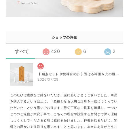
ショップの評価
すべて
420
6
2
【 頂点セット 伊勢神宮の杉 】置ける神棚 & 光の榊 & 光のお供え プレミア［神具 地平 付き］
2026/07/28
このたびは素敵なご縁をいただき、誠にありがとうございました。商品
を購入するという以上に、「象徴となる大切な場所を一緒につくってい
ただいた」という思いでおります。懇切丁寧なご提案を頂戴し、一つひ
とつのご返信が大変丁寧で、こちらの理念や設置する空間まで深く理解
しようとしてくださる姿勢に感銘を受けました。神棚を見るたびに、皆
様との温かいやり取りを思い出すことと思います。本当にありがとうご