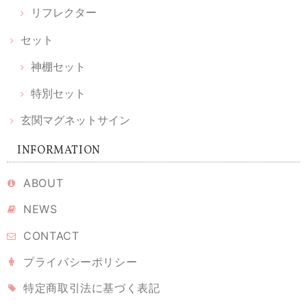
リフレクター
迷いに迷って待ちに待った可愛い小箱が届きました。ひとつずつ丁寧に
セット
作られていてしばらく鑑賞してました。毎朝拝見してお祈りするのも楽
しみです。 素敵な品をありがとうございます。大切に致します。
神棚セット
特別セット
【 限定 福袋 】ちいさなお伊勢参りセット ｜ 願い小だるま［伊勢神宮ヒノキ］＆ 天然木の榊 ＆ かみさまの雲［ 伊勢神宮ヒノキ ］& 光のお供え
玄関マグネットサイン
2026/02/11
INFORMATION
シンプルな神棚を購入したのですが、榊やお供えをどうしようかと考え
ていたとき、こちらを見つけました。とても丁寧に梱包されて届き、あ
ABOUT
りがとうございました。とても可愛くて、癒されます。 伊勢神宮のヒノ
NEWS
キというのもなんだか特別で、満足です。大事にしていこうと思いま
す。
CONTACT
プライバシーポリシー
溶けない盛り塩 ［ 翡翠 ヒスイグリーン ］ 2個セット 【 S 】
特定商取引法に基づく表記
2026/02/10