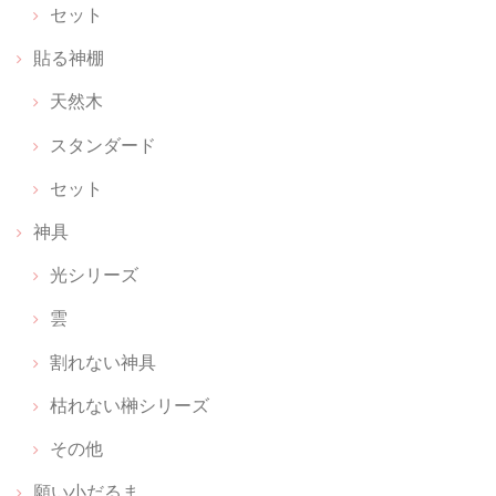
る前に取り出してしまったので、置き方は順番など無いですか 神棚買お
セット
うかと思ってはいましたが 中々買いに行けませんでした 簡素化されて
貼る神棚
良いのが見つかりました
天然木
スタンダード
お守りのおうち レザー【 上昇のブラウン 】
2026/06/17
セット
お守りをキーホルダー感覚で付けられて、パット見何か分からないのも
神具
いいです
光シリーズ
雲
願い小だるま 【 伊勢神宮のヒノキ 】 ペア
割れない神具
2026/02/26
枯れない榊シリーズ
感激しました。 備考欄に書いた内容に対して、ご丁寧なメールと対応を
していただき、とてもとても幸せな気持ちになりました。無理なお願い
その他
だとあきらめの気持ちでしたが。 神聖な商品を扱っていらっしゃる方な
願い小だるま
のだと、信頼が深まりました。 本当にありがとうございます。