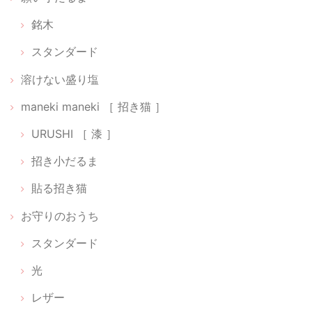
銘木
スタンダード
ちいさな神具：にほんのいろ【 無垢 】
2026/02/22
溶けない盛り塩
maneki maneki ［ 招き猫 ］
貼る神棚【 Cat 01 】
URUSHI ［ 漆 ］
銀
招き小だるま
2026/02/22
貼る招き猫
光のお供え【 水･米･塩 】
お守りのおうち
2026/02/22
スタンダード
光
【 ちいさなパワースポットセット 】狛犬だるま［ 阿吽（あうん）］【 神樹の木 】
レザー
2026/02/16