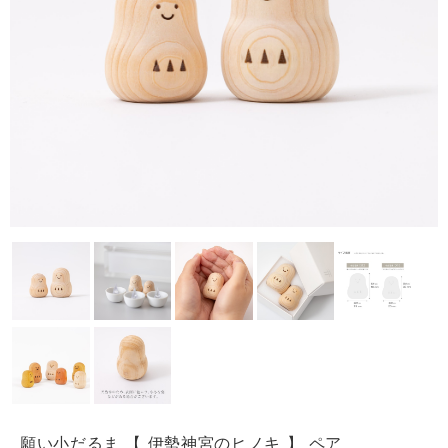
願い小だるま 【 伊勢神宮のヒノキ 】 ペア