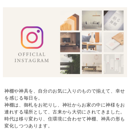
封しましたら、？正に普通。 インテリアにも溶け込ませたいのなら、光
彩がよかったかもしれません。 丁寧に梱包され、迅速な配達には好感が
もてました！
《 雲のパワースポットセット 》幸運･厄除けの白
2026/02/09
我が家の神棚にいます。見守っていてくれそうな神様です。買ってよか
ったです。
神棚や神具を、自分のお気に入りのもので揃えて、幸せ
【 限定 福袋 】純金 & 純銀 塗り！縁起物 金銀ダルマペア［ 専用ステージ付 ］
2026/02/09
を感じる毎日を。
神棚は、御札をお祀りし、神社からお家の中に神様をお
連れする場所として、古来から大切にされてきました。
どうしても欲しくて買いました。とても高級感があっていいです。買っ
時代は移り変わり、住環境に合わせて神棚、神具の形も
てよかったです。
変化しつつあります。