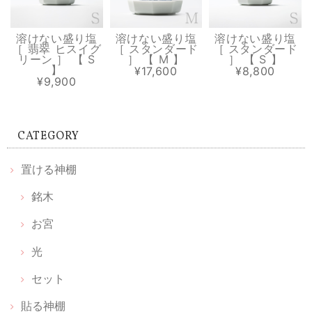
商品のデザインもオシャレだけどパッケージや同封されていたカードも
とても素敵です
溶けない盛り塩
溶けない盛り塩
溶けない盛り塩
［ 翡翠 ヒスイグ
［ スタンダード
［ スタンダード
リーン ］ 【 S
］ 【 M 】
］ 【 S 】
】
¥17,600
¥8,800
¥9,900
溶けない盛り塩［ スタンダード ］ 2個セット 【 S 】
2026/07/13
CATEGORY
中のお塩がきちんと入っていなくて 写真ほどの透明感も無いので、値段
の割に 高級感は無くて残念でした。
置ける神棚
銘木
【 お宮 天然木セット 】置ける神棚 お宮 & 枯れない榊 天然木 & 光のお供え《 伊勢神宮のヒノキ 》
2026/06/20
お宮
光
丁寧な包装📦で取り扱いが良いですね 光のお供えは光、水、塩説明書見
る前に取り出してしまったので、置き方は順番など無いですか 神棚買お
セット
うかと思ってはいましたが 中々買いに行けませんでした 簡素化されて
貼る神棚
良いのが見つかりました