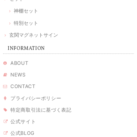
作られていてしばらく鑑賞してました。毎朝拝見してお祈りするのも楽
しみです。 素敵な品をありがとうございます。大切に致します。
神棚セット
特別セット
【 限定 福袋 】ちいさなお伊勢参りセット ｜ 願い小だるま［伊勢神宮ヒノキ］＆ 天然木の榊 ＆ かみさまの雲［ 伊勢神宮ヒノキ ］& 光のお供え
玄関マグネットサイン
2026/02/11
INFORMATION
シンプルな神棚を購入したのですが、榊やお供えをどうしようかと考え
ていたとき、こちらを見つけました。とても丁寧に梱包されて届き、あ
ABOUT
りがとうございました。とても可愛くて、癒されます。 伊勢神宮のヒノ
NEWS
キというのもなんだか特別で、満足です。大事にしていこうと思いま
す。
CONTACT
プライバシーポリシー
溶けない盛り塩 ［ 翡翠 ヒスイグリーン ］ 2個セット 【 S 】
特定商取引法に基づく表記
2026/02/10
公式サイト
なかなかのお値段ですが、翡翠グリーンに惹かれ購入しました。 もう少
公式BLOG
し、色や輝きが美しいとホームページでは想像していました。 届いて開