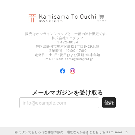
光のお供え プレミア 【 水･米･塩 】 ［ 神具 地平 付き ］
2025/12/26
販売はオンラインショップと、一部の神社限定です。
株式会社ユニグラフ
〒422-8034
静岡県静岡市駿河区高松2丁目8-29北側
営業時間：10:00-17:00
定休日：土･日･祝日および夏期･年末年始
E-mail：
kamisama@unigraf.jp
メールマガジンを受け取る
登録
モダンでおしゃれな神棚の販売・通販ならかみさまとおうち Kamisama To