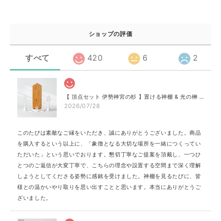
ショップの評価
すべて
420
6
2
【 頂点セット 伊勢神宮の杉 】置ける神棚 & 光の榊 & 光のお供え プレミア［神具 地平 付き］
2026/07/28
このたびは素敵なご縁をいただき、誠にありがとうございました。商品
を購入するという以上に、「象徴となる大切な場所を一緒につくってい
ただいた」という思いでおります。懇切丁寧なご提案を頂戴し、一つひ
とつのご返信が大変丁寧で、こちらの理念や設置する空間まで深く理解
しようとしてくださる姿勢に感銘を受けました。神棚を見るたびに、皆
様との温かいやり取りを思い出すことと思います。本当にありがとうご
ざいました。