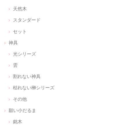
天然木
スタンダード
お守りのおうち レザー【 上昇のブラウン 】
2026/06/17
セット
お守りをキーホルダー感覚で付けられて、パット見何か分からないのも
神具
いいです
光シリーズ
雲
願い小だるま 【 伊勢神宮のヒノキ 】 ペア
割れない神具
2026/02/26
枯れない榊シリーズ
感激しました。 備考欄に書いた内容に対して、ご丁寧なメールと対応を
していただき、とてもとても幸せな気持ちになりました。無理なお願い
その他
だとあきらめの気持ちでしたが。 神聖な商品を扱っていらっしゃる方な
願い小だるま
のだと、信頼が深まりました。 本当にありがとうございます。
銘木