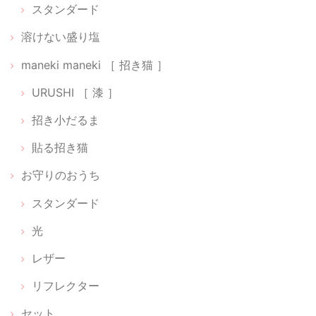
スタンダード
ちいさな神具：にほんのいろ【 無垢 】
2026/02/22
溶けない盛り塩
maneki maneki ［ 招き猫 ］
貼る神棚【 Cat 01 】
URUSHI ［ 漆 ］
銀
招き小だるま
2026/02/22
貼る招き猫
光のお供え【 水･米･塩 】
お守りのおうち
2026/02/22
スタンダード
光
【 ちいさなパワースポットセット 】狛犬だるま［ 阿吽（あうん）］【 神樹の木 】
レザー
2026/02/16
リフレクター
迷いに迷って待ちに待った可愛い小箱が届きました。ひとつずつ丁寧に
セット