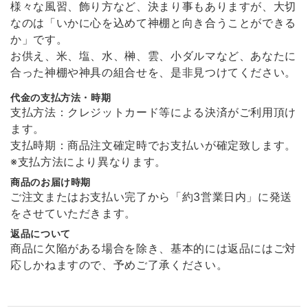
様々な風習、飾り方など、決まり事もありますが、大切
なのは「いかに心を込めて神棚と向き合うことができる
かみさまの雲 《 幸運･厄除けの白 》
か」です。
2026/01/11
お供え、米、塩、水、榊、雲、小ダルマなど、あなたに
合った神棚や神具の組合せを、是非見つけてください。
代金の支払方法・時期
溶けない盛り塩［ スタンダード ］ 2個セット 【 S 】
支払方法：クレジットカード等による決済がご利用頂け
2026/01/11
ます。
支払時期：商品注文確定時でお支払いが確定致します。
非常に丁寧な包装で届きました。 また商品の溶けない盛り塩は間違った
※支払方法により異なります。
使い方をしない限り永久的に使えるので安心です。 ありがとうございま
商品のお届け時期
した！
ご注文またはお支払い完了から「約3営業日内」に発送
をさせていただきます。
返品について
願い小だるま 【 伊勢神宮のヒノキ 】
商品に欠陥がある場合を除き、基本的には返品にはご対
2026/01/11
応しかねますので、予めご了承ください。
非常に丁寧な包装で届きました。 また商品もとても可愛らしくなにか安
心できます。 ありがとうございました！